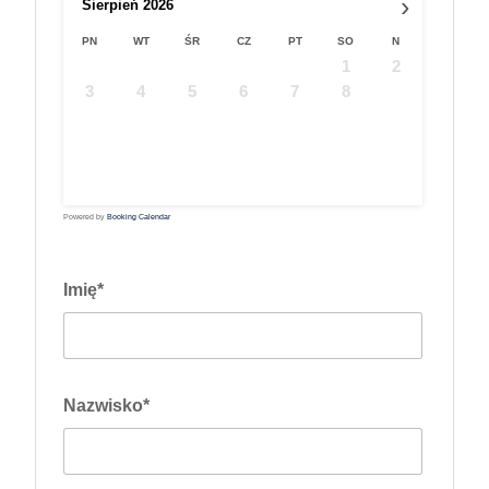
›
Sierpień
2026
PN
WT
ŚR
CZ
PT
SO
N
1
2
3
4
5
6
7
8
9
10
11
12
13
14
15
16
17
18
19
20
21
22
23
24
25
26
27
28
29
30
31
Powered by
Booking Calendar
Imię*
Nazwisko*