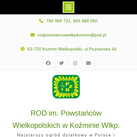
Skip
784 966 731, 665 468 050
to
content
rodpowstancowwlkpkozmin@pzd.pl
63-720 Koźmin Wielkopolski, ul.Poznańska 44
Facebook
Twitter
Instagram
E-
mail
ROD im. Powstańców
Wielkopolskich w Koźminie Wlkp.
Najstarszy ogród działkowy w Polsce i