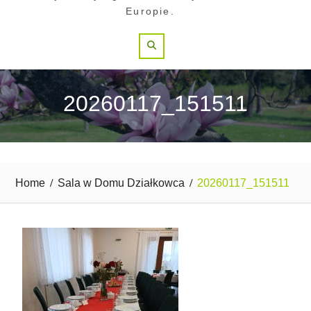
Europie.
Search
20260117_151511
Home
Sala w Domu Działkowca
20260117_151511