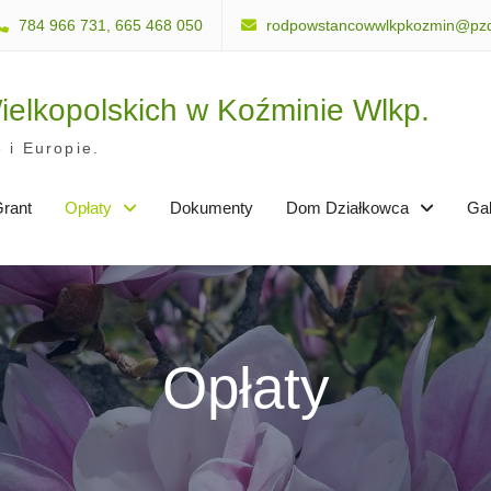
784 966 731, 665 468 050
rodpowstancowwlkpkozmin@pzd
elkopolskich w Koźminie Wlkp.
 i Europie.
rant
Opłaty
Dokumenty
Dom Działkowca
Gal
Opłaty