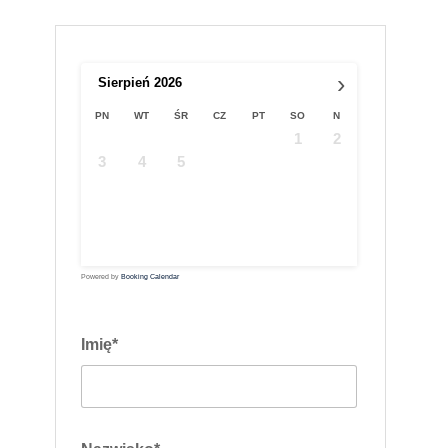
›
Sierpień
2026
PN
WT
ŚR
CZ
PT
SO
N
1
2
3
4
5
6
7
8
9
10
11
12
13
14
15
16
17
18
19
20
21
22
23
24
25
26
27
28
29
30
31
Powered by
Booking Calendar
Imię*