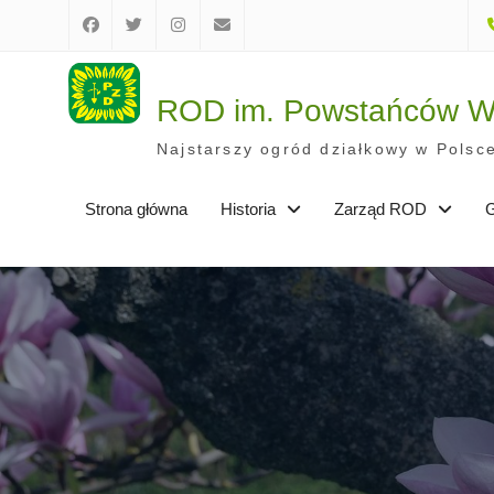
Skip
to
Facebook
Twitter
Instagram
E-
content
mail
ROD im. Powstańców Wi
Najstarszy ogród działkowy w Polsce
Strona główna
Historia
Zarząd ROD
G