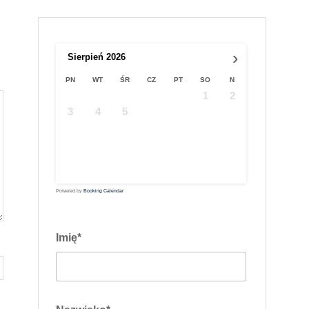
›
Sierpień
2026
PN
WT
ŚR
CZ
PT
SO
N
1
2
3
4
5
6
7
8
9
10
11
12
13
14
15
16
17
18
19
20
21
22
23
24
25
26
27
28
29
30
31
Powered by
Booking Calendar
Imię*