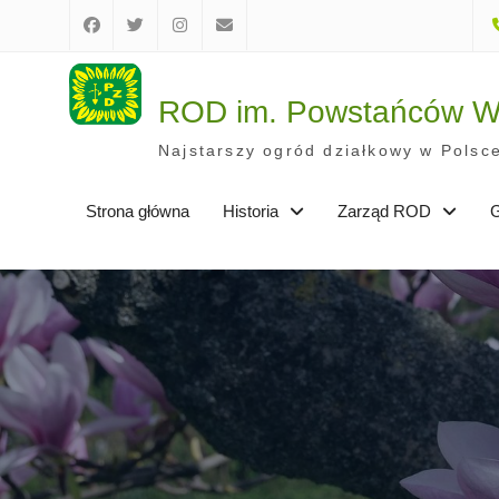
Skip
to
Facebook
Twitter
Instagram
E-
content
mail
ROD im. Powstańców Wi
Najstarszy ogród działkowy w Polsce
Strona główna
Historia
Zarząd ROD
G