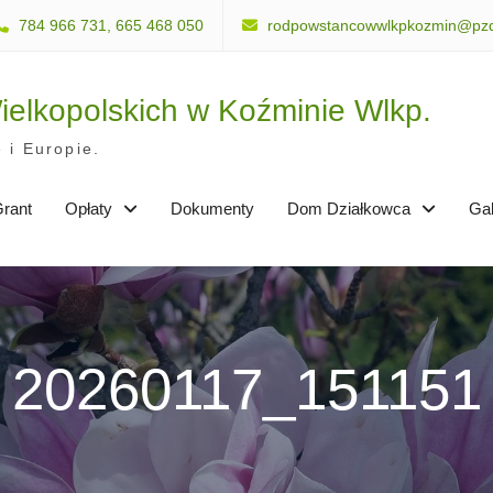
784 966 731, 665 468 050
rodpowstancowwlkpkozmin@pzd
elkopolskich w Koźminie Wlkp.
 i Europie.
rant
Opłaty
Dokumenty
Dom Działkowca
Gal
20260117_151151