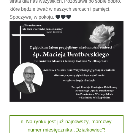
strata dla nas wszystkich. Pozostawił po sobie dobro,
które będzie trwać w naszych sercach i pamięci.
Spoczywaj w pokoju.
Nawigacja
Previous
Na rynku jest już najnowszy, marcowy
post:
numer miesięcznika „Działkowiec”!
wpisu