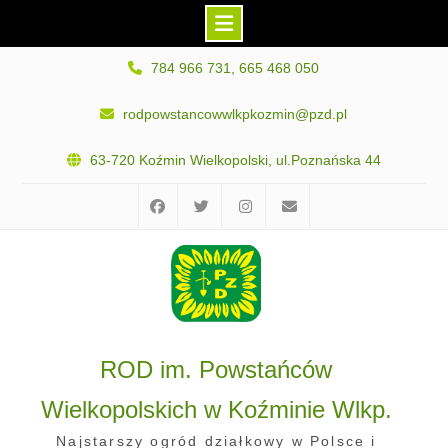
Skip
784 966 731, 665 468 050
to
content
rodpowstancowwlkpkozmin@pzd.pl
63-720 Koźmin Wielkopolski, ul.Poznańska 44
Facebook
Twitter
Instagram
E-
mail
ROD im. Powstańców
Wielkopolskich w Koźminie Wlkp.
Najstarszy ogród działkowy w Polsce i