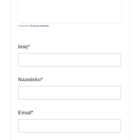
17
18
19
20
21
22
23
24
25
26
27
28
29
30
31
Powered by
Booking Calendar
Imię*
Nazwisko*
Email*