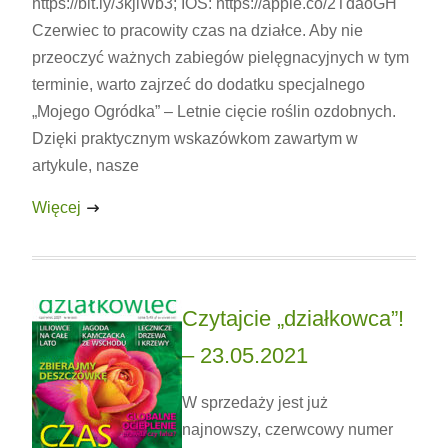
https://bit.ly/3kjiWb3; IOS: https://apple.co/2TdaoGH
Czerwiec to pracowity czas na działce. Aby nie
przeoczyć ważnych zabiegów pielęgnacyjnych w tym
terminie, warto zajrzeć do dodatku specjalnego
„Mojego Ogródka” – Letnie cięcie roślin ozdobnych.
Dzięki praktycznym wskazówkom zawartym w
artykule, nasze
Więcej
Czytajcie „działkowca”!
– 23.05.2021
W sprzedaży jest już
najnowszy, czerwcowy numer