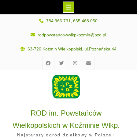
Skip
784 966 731, 665 468 050
to
content
rodpowstancowwlkpkozmin@pzd.pl
63-720 Koźmin Wielkopolski, ul.Poznańska 44
Facebook
Twitter
Instagram
E-
mail
ROD im. Powstańców
Wielkopolskich w Koźminie Wlkp.
Najstarszy ogród działkowy w Polsce i