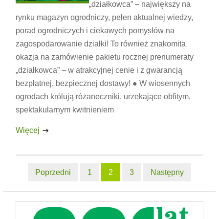
„działkowca” – największy na
rynku magazyn ogrodniczy, pełen aktualnej wiedzy,
porad ogrodniczych i ciekawych pomysłów na
zagospodarowanie działki! To również znakomita
okazja na zamówienie pakietu rocznej prenumeraty
„działkowca” – w atrakcyjnej cenie i z gwarancją
bezpłatnej, bezpiecznej dostawy! ● W wiosennych
ogrodach królują różaneczniki, urzekające obfitym,
spektakularnym kwitnieniem
Więcej
Nawigacja
Poprzedni
1
2
3
Następny
po
wpisach