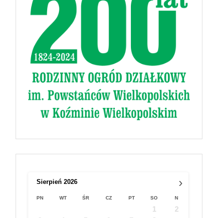
›
Sierpień
2026
PN
WT
ŚR
CZ
PT
SO
N
1
2