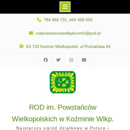
Skip
784 966 731, 665 468 050
to
content
rodpowstancowwlkpkozmin@pzd.pl
63-720 Koźmin Wielkopolski, ul.Poznańska 44
Facebook
Twitter
Instagram
E-
mail
ROD im. Powstańców
Wielkopolskich w Koźminie Wlkp.
Najstarszy ogród działkowy w Polsce i