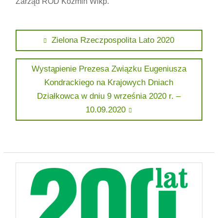
Zarząd ROD Koźmin Wlkp.
Nawigacja
Previous
Zielona Rzeczpospolita Lato 2020
post:
wpisu
Next
Wystąpienie Prezesa Związku Eugeniusza
post:
Kondrackiego na Krajowych Dniach
Działkowca w dniu 9 września 2020 r. –
10.09.2020