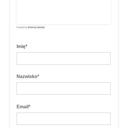
10
11
12
13
14
15
16
17
18
19
20
21
22
23
24
25
26
27
28
29
30
31
Powered by
Booking Calendar
Imię*
Nazwisko*
Email*