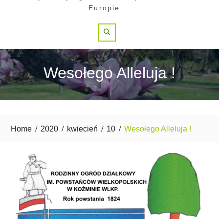
Europie.
Search
Wesołego Alleluja !
Home
2020
kwiecień
10
Wesołego Alleluja !