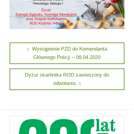
Nawigacja
Previous
Wystąpienie PZD do Komendanta
post:
Głównego Policji – 08.04.2020
wpisu
Next
Dyżur skarbnika ROD zawieszony do
post:
odwołania.