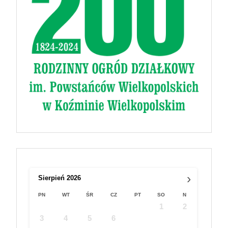
›
Sierpień
2026
PN
WT
ŚR
CZ
PT
SO
N
1
2
3
4
5
6
7
8
9