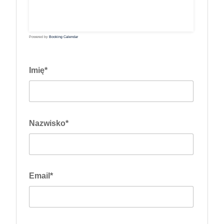
17
18
19
20
21
22
23
24
25
26
27
28
29
30
31
Powered by
Booking Calendar
Imię*
Nazwisko*
Email*