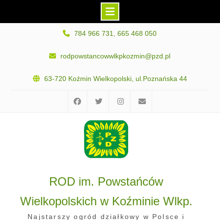
Skip
784 966 731, 665 468 050
to
content
rodpowstancowwlkpkozmin@pzd.pl
63-720 Koźmin Wielkopolski, ul.Poznańska 44
Facebook
Twitter
Instagram
E-
mail
ROD im. Powstańców
Wielkopolskich w Koźminie Wlkp.
Najstarszy ogród działkowy w Polsce i