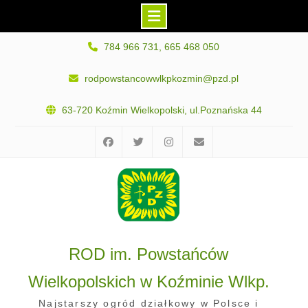
Skip
784 966 731, 665 468 050
to
content
rodpowstancowwlkpkozmin@pzd.pl
63-720 Koźmin Wielkopolski, ul.Poznańska 44
Facebook
Twitter
Instagram
E-
mail
ROD im. Powstańców
Wielkopolskich w Koźminie Wlkp.
Najstarszy ogród działkowy w Polsce i