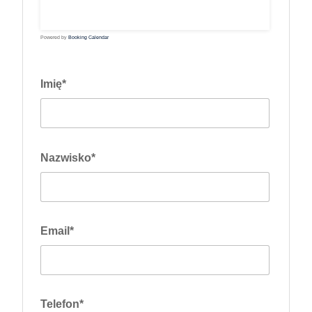
24
25
26
27
28
29
30
31
Powered by
Booking Calendar
Imię*
Nazwisko*
Email*
Telefon*