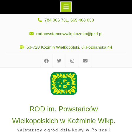
Skip
784 966 731, 665 468 050
to
content
rodpowstancowwlkpkozmin@pzd.pl
63-720 Koźmin Wielkopolski, ul.Poznańska 44
Facebook
Twitter
Instagram
E-
mail
ROD im. Powstańców
Wielkopolskich w Koźminie Wlkp.
Najstarszy ogród działkowy w Polsce i