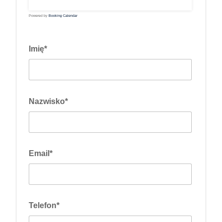
31
Powered by
Booking Calendar
Imię*
Nazwisko*
Email*
Telefon*