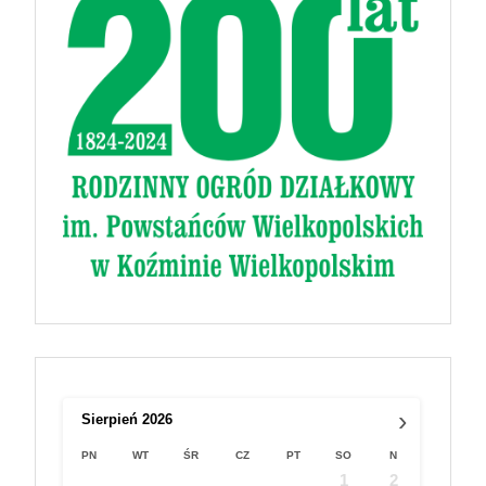
›
Sierpień
2026
PN
WT
ŚR
CZ
PT
SO
N
1
2