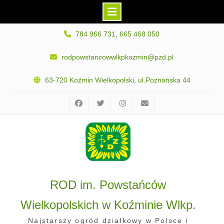
Skip
784 966 731, 665 468 050
to
content
rodpowstancowwlkpkozmin@pzd.pl
63-720 Koźmin Wielkopolski, ul.Poznańska 44
Facebook
Twitter
Instagram
E-
mail
ROD im. Powstańców
Wielkopolskich w Koźminie Wlkp.
Najstarszy ogród działkowy w Polsce i