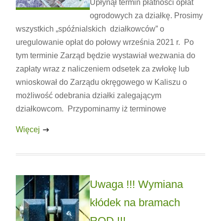
Upłynął termin płatności opłat
ogrodowych za działkę. Prosimy
wszystkich „spóźnialskich działkowców” o
uregulowanie opłat do połowy września 2021 r. Po
tym terminie Zarząd będzie wystawiał wezwania do
zapłaty wraz z naliczeniem odsetek za zwłokę lub
wnioskował do Zarządu okręgowego w Kaliszu o
możliwość odebrania działki zalegającym
działkowcom. Przypominamy iż terminowe
Więcej
Uwaga !!! Wymiana
kłódek na bramach
ROD !!!