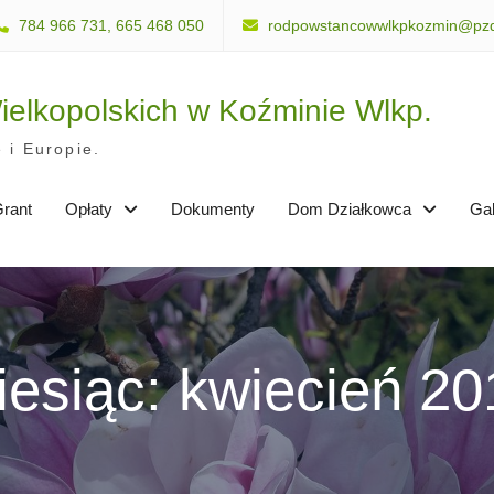
784 966 731, 665 468 050
rodpowstancowwlkpkozmin@pzd
elkopolskich w Koźminie Wlkp.
 i Europie.
rant
Opłaty
Dokumenty
Dom Działkowca
Gal
iesiąc: kwiecień 20