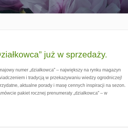
iałkowca” już w sprzedaży.
 majowy numer „działkowca” – największy na rynku magazyn
adczeniem i tradycją w przekazywaniu wiedzy ogrodniczej!
zydatne, aktualne porady i masę cennych inspiracji na sezon.
zamówcie pakiet rocznej prenumeraty „działkowca” – w