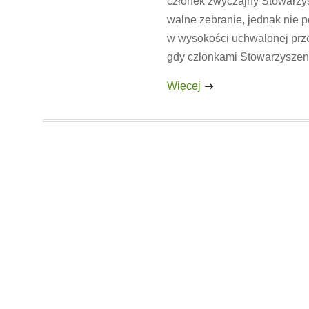
członek zwyczajny Stowarzys
walne zebranie, jednak nie 
w wysokości uchwalonej prz
gdy członkami Stowarzyszen
Więcej