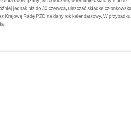
zenia obowiązany jest corocznie, w terminie ustalonym przez
później jednak niż do 30 czerwca, uiszczać składkę członkowsk
ez Krajową Radę PZD na dany rok kalendarzowy. W przypadku
ia