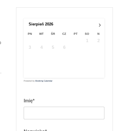
›
Sierpień
2026
PN
WT
ŚR
CZ
PT
SO
N
1
2
o
3
4
5
6
7
8
9
10
11
12
13
14
15
16
17
18
19
20
21
22
23
24
25
26
27
28
29
30
31
Powered by
Booking Calendar
Imię*