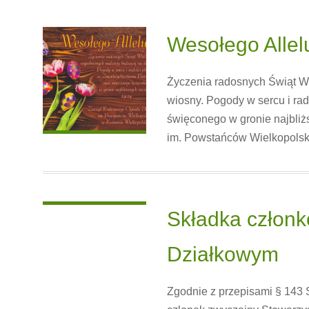
Wesołego Allelu
Życzenia radosnych Świąt Wi
wiosny. Pogody w sercu i r
święconego w gronie najbli
im. Powstańców Wielkopols
Składka człon
Działkowym
Zgodnie z przepisami § 143 