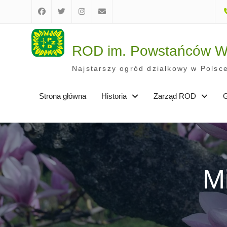
Skip
to
Facebook
Twitter
Instagram
E-
content
mail
ROD im. Powstańców Wi
Najstarszy ogród działkowy w Polsce
Strona główna
Historia
Zarząd ROD
G
M