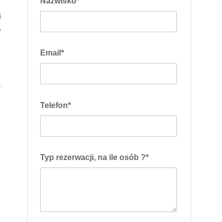
Nazwisko*
ą
,
Email*
Telefon*
Typ rezerwacji, na ile osób ?*